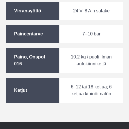
Virransyöttö
24 V, 8 A:n sulake
Paineentarve
7–10 bar
Paino, Onspot
10,2 kg / puoli ilman
016
autokiinnikettä
6, 12 tai 18 ketjua; 6
Ketjut
ketjua kipinöimätön