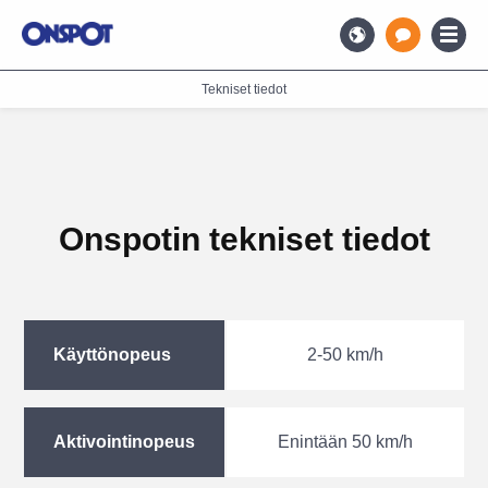
Tekniset tiedot
Onspotin tekniset tiedot
Käyttönopeus
2-50 km/h
Aktivointinopeus
Enintään 50 km/h