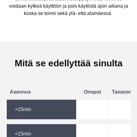
voidaan kytkeä käyttöön ja pois käytöstä ajon aikana ja
koska se toimii sekä ylä- että alamäessä
.
Mitä se edellyttää sinulta
Asennus
Onspot
Tavanomais
>15min
<15min