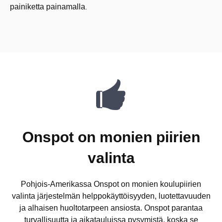
painiketta painamalla
.
Onspot on monien piirien
valinta
Pohjois-Amerikassa Onspot on monien koulupiirien
valinta järjestelmän helppokäyttöisyyden, luotettavuuden
ja alhaisen huoltotarpeen ansiosta. Onspot parantaa
turvallisuutta ja aikatauluissa pysymistä, koska se