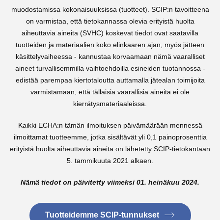
muodostamissa kokonaisuuksissa (tuotteet). SCIP:n tavoitteena
on varmistaa, että tietokannassa olevia erityistä huolta
aiheuttavia aineita (SVHC) koskevat tiedot ovat saatavilla
tuotteiden ja materiaalien koko elinkaaren ajan, myös jätteen
käsittelyvaiheessa - kannustaa korvaamaan nämä vaaralliset
aineet turvallisemmilla vaihtoehdoilla esineiden tuotannossa -
edistää parempaa kiertotaloutta auttamalla jätealan toimijoita
varmistamaan, että tällaisia vaarallisia aineita ei ole
kierrätysmateriaaleissa.
Kaikki ECHA:n tämän ilmoituksen päivämäärään mennessä
ilmoittamat tuotteemme, jotka sisältävät yli 0,1 painoprosenttia
erityistä huolta aiheuttavia aineita on lähetetty SCIP-tietokantaan
5. tammikuuta 2021 alkaen.
Nämä tiedot on päivitetty viimeksi 01. heinäkuu 2024.
Tuotteidemme SCIP-tunnukset