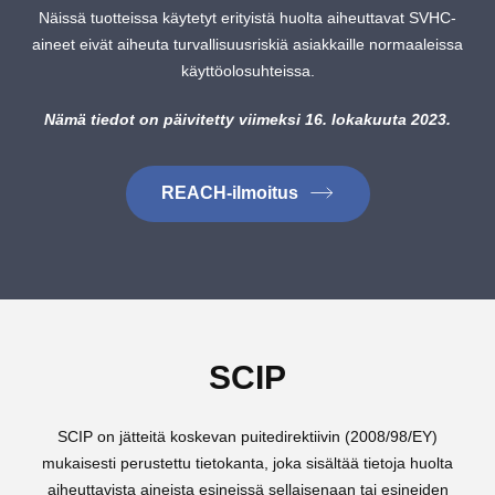
Näissä tuotteissa käytetyt erityistä huolta aiheuttavat SVHC-
aineet eivät aiheuta turvallisuusriskiä asiakkaille normaaleissa
käyttöolosuhteissa.
Nämä tiedot on päivitetty viimeksi 16. lokakuuta 2023.
REACH-ilmoitus
SCIP
SCIP on jätteitä koskevan puitedirektiivin (2008/98/EY)
mukaisesti perustettu tietokanta, joka sisältää tietoja huolta
aiheuttavista aineista esineissä sellaisenaan tai esineiden