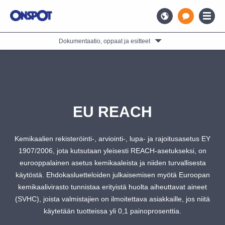
Dokumentaatio, oppaat ja esitteet
EU REACH
Kemikaalien rekisteröinti-, arviointi-, lupa- ja rajoitusasetus EY
1907/2006, jota kutsutaan yleisesti REACH-asetukseksi, on
eurooppalainen asetus kemikaaleista ja niiden turvallisesta
käytöstä. Ehdokasluetteloiden julkaisemisen myötä Euroopan
kemikaalivirasto tunnistaa erityistä huolta aiheuttavat aineet
(SVHC), joista valmistajien on ilmoitettava asiakkaille, jos niitä
käytetään tuotteissa yli 0,1 painoprosenttia.