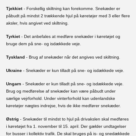
Tjekkiet
- Forskellig skiltning kan forekomme. Snekæder er
påbudt på mindst 2 trækkende hjul på køretøjer med 3 eller flere
aksler, hvis angivet ved skiltning.
Tyrkiet
- Det anbefales at medføre snekæder i køretøjet og
bruge dem på sne- og isdækkede veje.
Tyskland
- Brug af snekæder når det angives ved skiltning.
Ukraine
- Snekæder er kun tilladt på sne- og isdækkede veje.
Ungarn
- Snekæder er kun tilladt på sne- og isdækkede veje.
Brug og medførelse af snekæder kan være påbudt under
særlige vejrforhold. Under vinterforhold kan udenlandske
køretøjer nægtes indrejse, hvis de ikke medfører snekæder.
Østrig
- Snekæder til mindst to hjul på drivakslen skal medføres
i køretøjet fra 1. november til 15. april. Der gælder undtagelser
for busser i kollektiv trafik. De skal bruges på is- og snedækkede