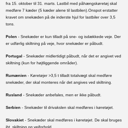
fra 15. oktober til 31. marts. Lastbil med påhængskøretøj skal
medføre 7 kæder (5 kæder alene til lastbilen).Onspot erstatter
kravet om snekæden på de inderste hjul for lastbiler over 3,5
tons.
Polen
- Snekæder er kun tilladt på sne- og isdækkede veje. Der
er udførlig skiltning på veje, hvor snekæder er påbudt.
Portugal
- Snekæder midlertidigt påbudt, når det er angivet ved
skiltning (kun for højtliggende områder).
Rumænien
- Køretøjer >3,5 t tilladt totalvægt skal medføre
snekæder, der skal monteres når det angives ved skiltning.
Rusland
- Snekæder anbefales, men er ikke påbudt.
Serbien
- Snekæder til drivakslen skal medføres i køretøjet.
Slovakiet
- Snekæder skal medføres i køretøjet. De skal bruges
iht. skiltning og vejforhold.