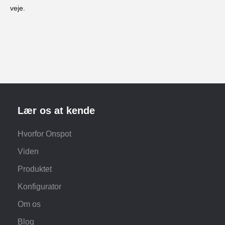
veje.
Lær os at kende
Hvorfor Onspot
Viden
Produktet
Konfigurator
Om os
Blog