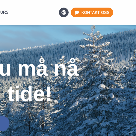
KURS
KONTAKT OSS
du må nå
 tide!