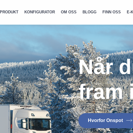
PRODUKT
KONFIGURATOR
OM OSS
BLOGG
FINN OSS
E-
Når 
fram i
Hvorfor Onspot