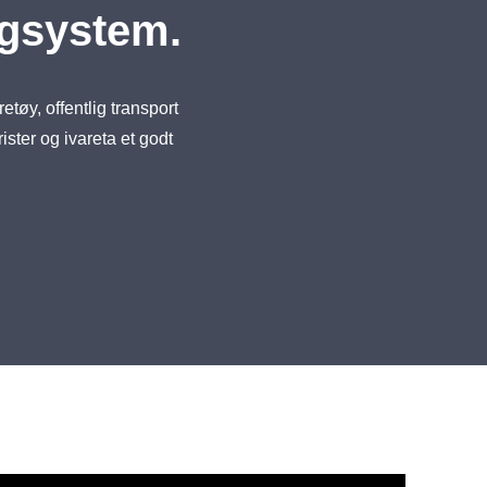
ngsystem.
etøy, offentlig transport
rister og ivareta et godt