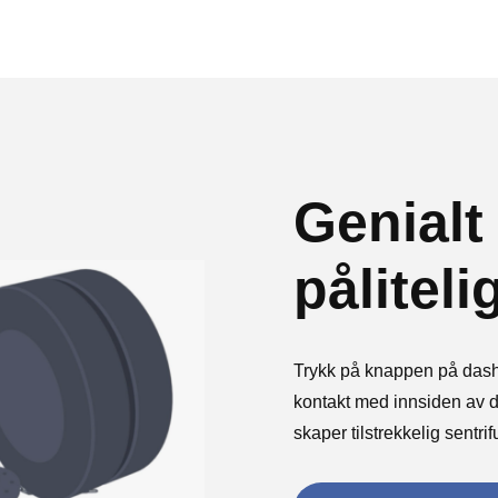
Genialt
påliteli
Trykk på knappen på dashbo
kontakt med innsiden av de
skaper tilstrekkelig sentri