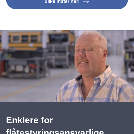
ulike måter her!
Enklere for
flåtestyringsansvarlige