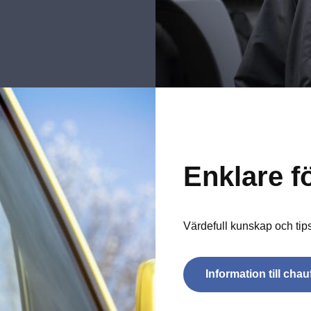
Enklare f
Värdefull kunskap och tip
Information till chau