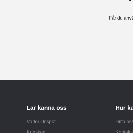
Får du anvä
Lär känna oss
Hur ka
Varför Onspot
Hitta os
Kunskap
Kontakt