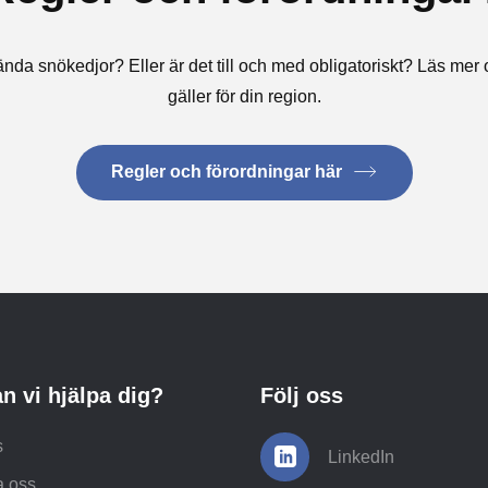
nda snökedjor? Eller är det till och med obligatoriskt? Läs me
gäller för din region.
Regler och förordningar här
n vi hjälpa dig?
Följ oss
s
LinkedIn
a oss