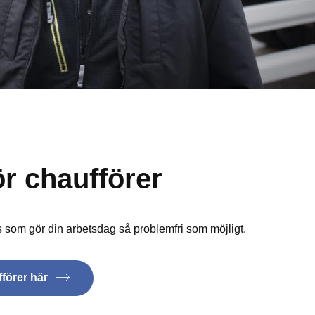
ör chaufförer
s som gör din arbetsdag så problemfri som möjligt.
fförer här