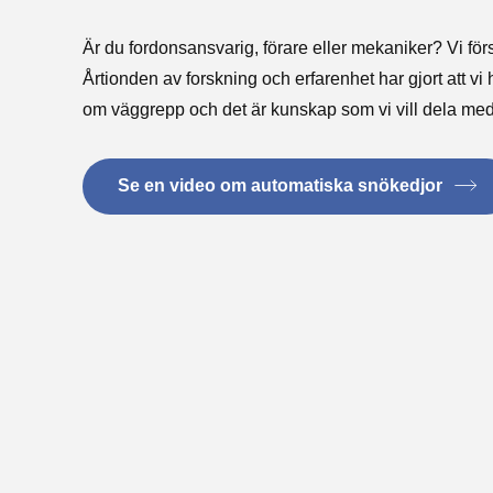
Är du fordonsansvarig, förare eller mekaniker? Vi först
Årtionden av forskning och erfarenhet har gjort att vi
om väggrepp och det är kunskap som vi vill dela med
Se en video om automatiska snökedjor