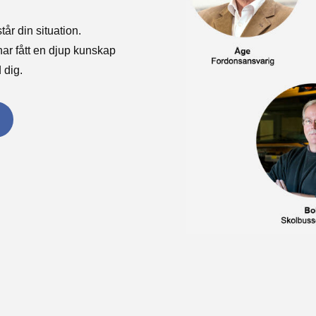
år din situation.
 har fått en djup kunskap
 dig.